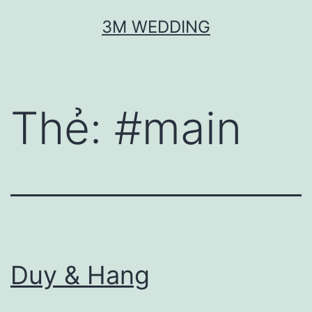
Skip
3M WEDDING
to
content
Thẻ:
#main
Duy & Hang