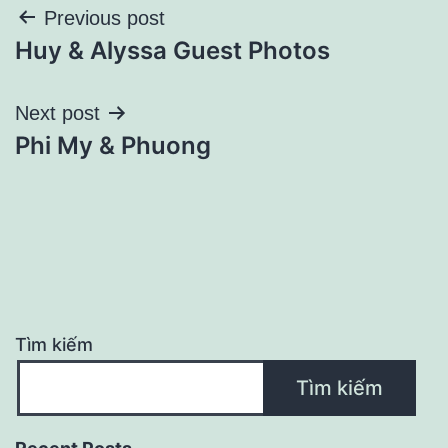
Điều
Previous post
Huy & Alyssa Guest Photos
hướng
bài
Next post
Phi My & Phuong
viết
Tìm kiếm
Tìm kiếm