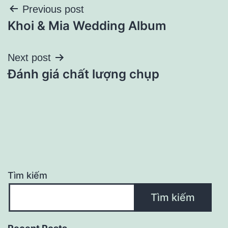
Điều
Previous post
Khoi & Mia Wedding Album
hướng
bài
Next post
Đánh giá chất lượng chụp
viết
Tìm kiếm
Tìm kiếm