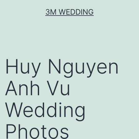
Skip
3M WEDDING
to
content
Huy Nguyen
Anh Vu
Wedding
Photos