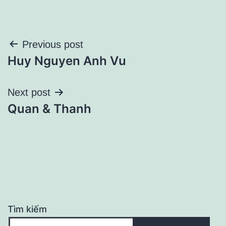
Điều
Previous post
Huy Nguyen Anh Vu
hướng
bài
Next post
Quan & Thanh
viết
Tìm kiếm