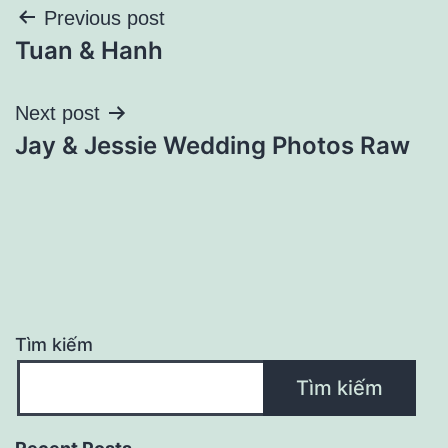
Điều
Previous post
Tuan & Hanh
hướng
bài
Next post
Jay & Jessie Wedding Photos Raw
viết
Tìm kiếm
Tìm kiếm