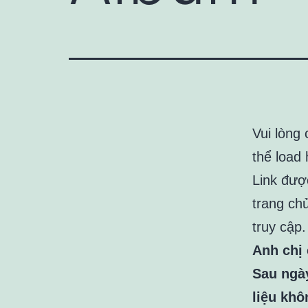
Vui lòng
thể load 
Link đượ
trang ch
truy cập.
Anh chị 
Sau ngày
liệu khô