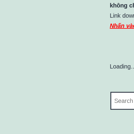
không ch
Link dow
Nhấn và
Loading