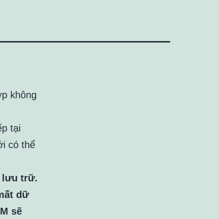
ợp không
p tại
i có thể
lưu trữ.
mất dữ
3M sẽ