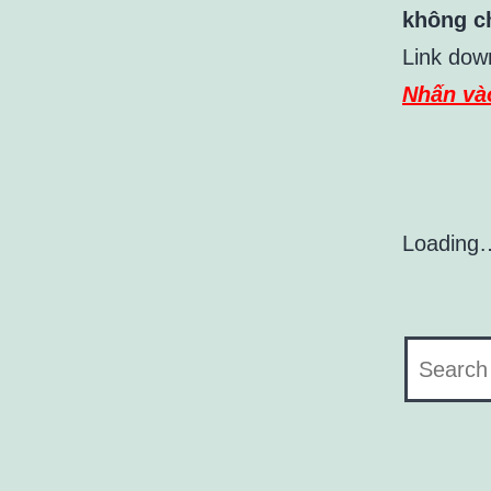
không ch
Link dow
Nhấn và
Loading