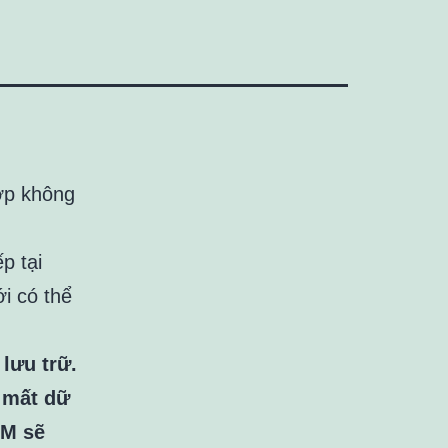
ợp không
p tại
i có thể
lưu trữ.
p mất dữ
3M sẽ