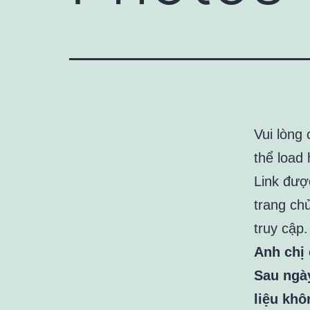
Vui lòng
thể load 
Link đượ
trang ch
truy cập.
Anh chị 
Sau ngày
liệu khô