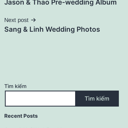
Jason & Thao Pre-wedding Album
hướng
bài
Next post
Sang & Linh Wedding Photos
viết
Tìm kiếm
Tìm kiếm
Recent Posts