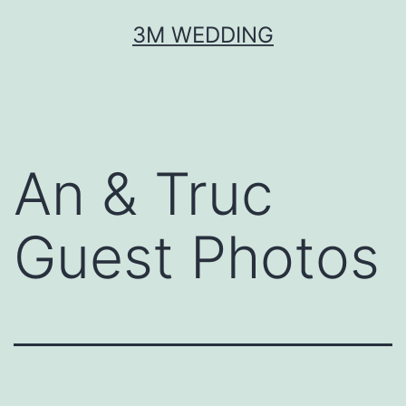
Skip
3M WEDDING
to
content
An & Truc
Guest Photos