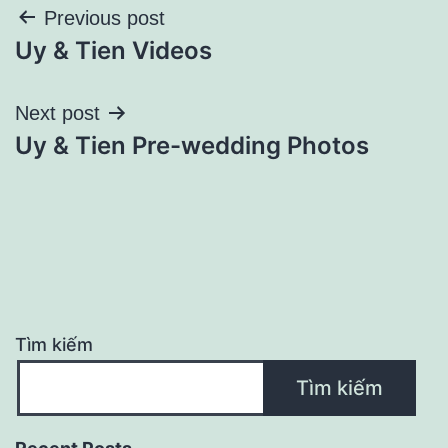
Điều
Previous post
Uy & Tien Videos
hướng
bài
Next post
Uy & Tien Pre-wedding Photos
viết
Tìm kiếm
Tìm kiếm