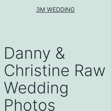
Skip
3M WEDDING
to
content
Danny &
Christine Raw
Wedding
Photos