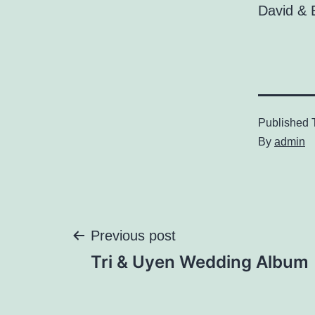
David & E
Published
By
admin
Điều
Previous post
Tri & Uyen Wedding Album
hướng