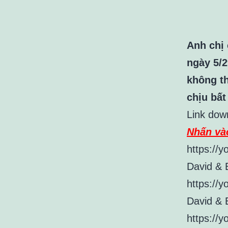
Anh chị 
ngày 5/2
không t
chịu bất
Link dow
Nhấn và
https://
David & 
https://
David & E
https://