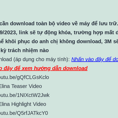
cần download toàn bộ video về máy để lưu trữ
9/2023, link sẽ tự động khóa, trường hợp mất d
hể khôi phục do anh chị không download, 3M s
 kỳ trách nhiệm nào
nload (áp dụng cho máy tính):
Nhấn vào đây để d
o đây để xem hướng dẫn download
youtu.be/gQfCLGsKclo
Elina Teaser Video
youtu.be/1NIXctW2Jwk
lina Highlight Video
youtu.be/Q5rfJATkcY0