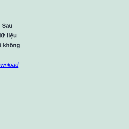
. Sau
ữ liệu
ẽ không
ownload